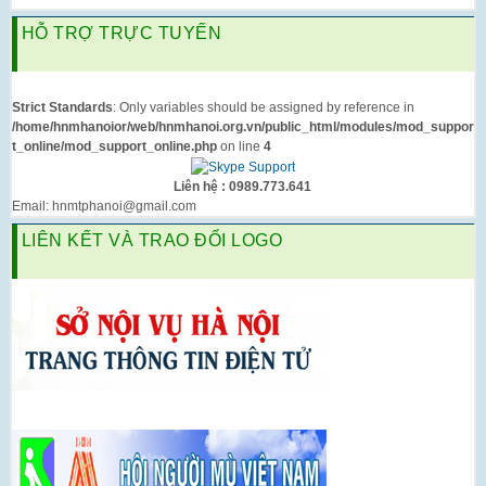
HỖ TRỢ TRỰC TUYẾN
Strict Standards
: Only variables should be assigned by reference in
/home/hnmhanoior/web/hnmhanoi.org.vn/public_html/modules/mod_suppor
t_online/mod_support_online.php
on line
4
Liên hệ : 0989.773.641
Email: hnmtphanoi@gmail.com
LIÊN KẾT VÀ TRAO ĐỔI LOGO