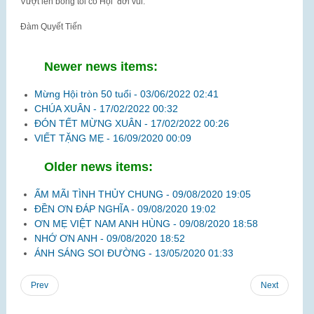
Vượt lên bóng tối có Hội đời vui.
Đàm Quyết Tiến
Newer news items:
Mừng Hội tròn 50 tuổi -
03/06/2022 02:41
CHÚA XUÂN -
17/02/2022 00:32
ĐÓN TẾT MỪNG XUÂN -
17/02/2022 00:26
VIẾT TẶNG MẸ -
16/09/2020 00:09
Older news items:
ẤM MÃI TÌNH THỦY CHUNG -
09/08/2020 19:05
ĐỀN ƠN ĐÁP NGHĨA -
09/08/2020 19:02
ƠN MẸ VIỆT NAM ANH HÙNG -
09/08/2020 18:58
NHỚ ƠN ANH -
09/08/2020 18:52
ÁNH SÁNG SOI ĐƯỜNG -
13/05/2020 01:33
Prev
Next