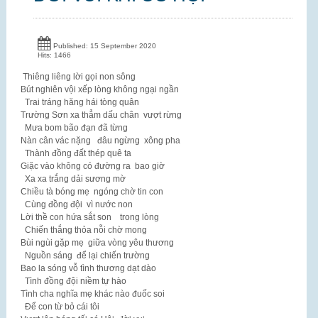
Published: 15 September 2020
Hits: 1466
Thiêng liêng lời gọi non sông
Bút nghiên vội xếp lòng không ngại ngần
Trai tráng hăng hái tòng quân
Trường Sơn xa thẳm dấu chân vượt rừng
Mưa bom bão đạn đã từng
Nàn cân vác nặng đâu ngừng xông pha
Thành đồng đất thép quê ta
Giặc vào không có đường ra bao giờ
Xa xa trắng dải sương mờ
Chiều tà bóng mẹ ngóng chờ tin con
Cùng đồng đội vì nước non
Lời thề con hứa sắt son trong lòng
Chiến thắng thỏa nỗi chờ mong
Bùi ngùi gặp mẹ giữa vòng yêu thương
Nguồn sáng để lại chiến trường
Bao la sóng vỗ tình thương dạt dào
Tình đồng đội niềm tự hào
Tình cha nghĩa mẹ khác nào đuốc soi
Để con từ bỏ cái tôi