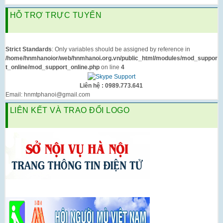
HỖ TRỢ TRỰC TUYẾN
Strict Standards
: Only variables should be assigned by reference in
/home/hnmhanoior/web/hnmhanoi.org.vn/public_html/modules/mod_suppor
t_online/mod_support_online.php
on line
4
Liên hệ : 0989.773.641
Email: hnmtphanoi@gmail.com
LIÊN KẾT VÀ TRAO ĐỔI LOGO