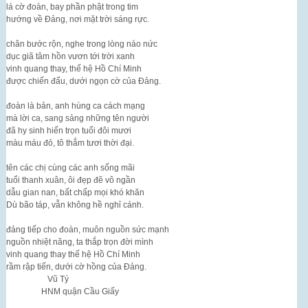
lá cờ đoàn, bay phần phật trong tim
hướng về Đảng, nơi mặt trời sáng rực.
chân bước rộn, nghe trong lòng náo nức
dục giã tâm hồn vươn tới trời xanh
vinh quang thay, thế hệ Hồ Chí Minh
được chiến đấu, dưới ngọn cờ của Đảng.
đoàn là bản, anh hùng ca cách mạng
mà lời ca, sang sảng những tên người
đã hy sinh hiến trọn tuổi đôi mươi
màu máu đỏ, tô thắm tươi thời đại.
tên các chị cùng các anh sống mãi
tuổi thanh xuân, ôi đẹp đẽ vô ngần
dẫu gian nan, bất chấp mọi khó khăn
Dù bão táp, vẫn không hề nghỉ cánh.
đảng tiếp cho đoàn, muôn nguồn sức mạnh
nguồn nhiệt năng, ta thắp trọn đời mình
vinh quang thay thế hệ Hồ Chí Minh
rầm rập tiến, dưới cờ hồng của Đảng.
Vũ Tý
HNM quận Cầu Giấy