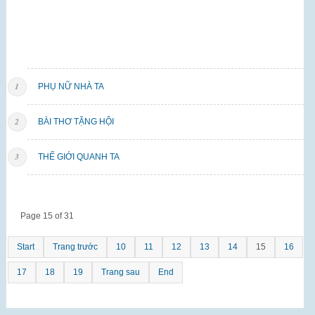
PHỤ NỮ NHÀ TA
BÀI THƠ TẶNG HỘI
THẾ GIỚI QUANH TA
Page 15 of 31
Start
Trang trước
10
11
12
13
14
15
16
17
18
19
Trang sau
End