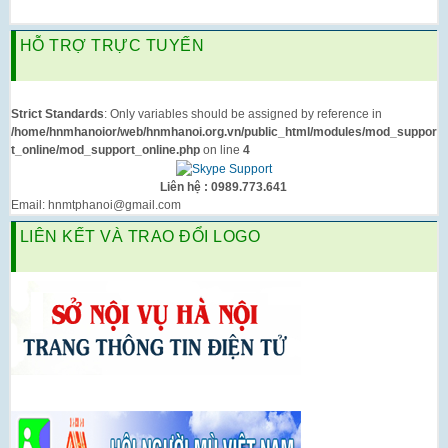
HỖ TRỢ TRỰC TUYẾN
Strict Standards
: Only variables should be assigned by reference in
/home/hnmhanoior/web/hnmhanoi.org.vn/public_html/modules/mod_suppor
t_online/mod_support_online.php
on line
4
Liên hệ : 0989.773.641
Email: hnmtphanoi@gmail.com
LIÊN KẾT VÀ TRAO ĐỔI LOGO