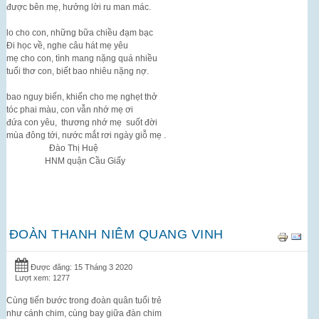
được bên mẹ, hưởng lời ru man mác.
lo cho con, những bữa chiều đạm bạc
Đi học về, nghe câu hát mẹ yêu
mẹ cho con, tình mang nặng quá nhiều
tuổi thơ con, biết bao nhiêu nặng nợ.
bao nguy biến, khiến cho mẹ nghẹt thở
tóc phai màu, con vẫn nhớ mẹ ơi
đứa con yêu, thương nhớ mẹ suốt đời
mùa đông tới, nước mắt rơi ngày giỗ mẹ .
Đào Thị Huệ
HNM quận Cầu Giấy
ĐOÀN THANH NIÊM QUANG VINH
Được đăng: 15 Tháng 3 2020
Lượt xem: 1277
Cùng tiến bước trong đoàn quân tuổi trẻ
như cánh chim, cùng bay giữa đàn chim