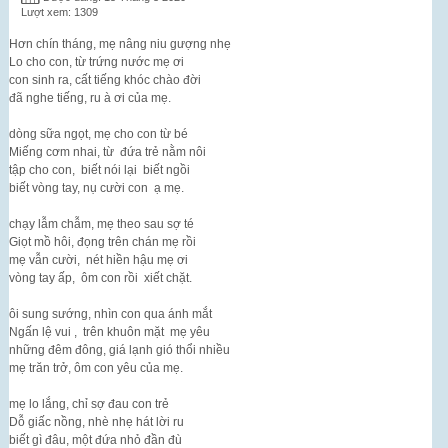
Lượt xem: 1309
Hơn chín tháng, mẹ nâng niu gượng nhẹ
Lo cho con, từ trứng nước mẹ ơi
con sinh ra, cất tiếng khóc chào đời
đã nghe tiếng, ru à ơi của mẹ.
dòng sữa ngọt, mẹ cho con từ bé
Miếng cơm nhai, từ đứa trẻ nằm nôi
tập cho con, biết nói lại biết ngồi
biết vòng tay, nụ cười con ạ mẹ.
chạy lẫm chẫm, mẹ theo sau sợ té
Giọt mồ hôi, đọng trên chán mẹ rồi
mẹ vẫn cười, nét hiền hậu mẹ ơi
vòng tay ấp, ôm con rồi xiết chặt.
ôi sung sướng, nhìn con qua ánh mắt
Ngấn lệ vui , trên khuôn mặt mẹ yêu
những đêm đông, giá lạnh gió thổi nhiều
mẹ trăn trở, ôm con yêu của mẹ.
mẹ lo lắng, chỉ sợ đau con trẻ
Dỗ giấc nồng, nhè nhẹ hát lời ru
biết gì đâu, một đứa nhỏ đần đù