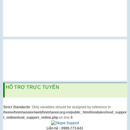
HỖ TRỢ TRỰC TUYẾN
Strict Standards
: Only variables should be assigned by reference in
/home/hnmhanoior/web/hnmhanoi.org.vn/public_html/modules/mod_suppor
t_online/mod_support_online.php
on line
4
Liên hệ : 0989.773.641