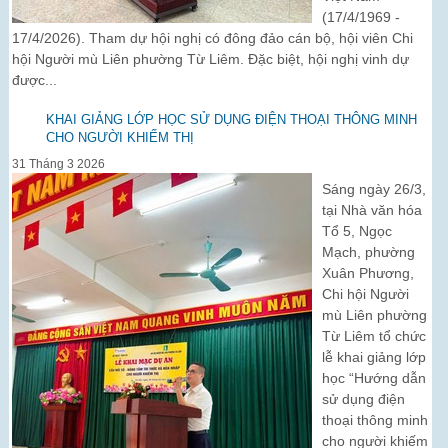
(17/4/1969 -
17/4/2026). Tham dự hội nghị có đông đảo cán bộ, hội viên Chi
hội Người mù Liên phường Từ Liêm. Đặc biệt, hội nghị vinh dự
được...
KHAI GIẢNG LỚP HỌC SỬ DỤNG ĐIỆN THOẠI THÔNG MINH
CHO NGƯỜI KHIẾM THỊ
31 Tháng 3 2026
Sáng ngày 26/3,
tại Nhà văn hóa
Tổ 5, Ngọc
Mạch, phường
Xuân Phương,
Chi hội Người
mù Liên phường
Từ Liêm tổ chức
lễ khai giảng lớp
học “Hướng dẫn
sử dụng điện
thoại thông minh
cho người khiếm