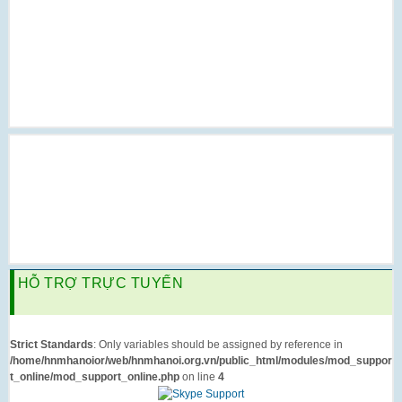
HỖ TRỢ TRỰC TUYẾN
Strict Standards
: Only variables should be assigned by reference in
/home/hnmhanoior/web/hnmhanoi.org.vn/public_html/modules/mod_suppor
t_online/mod_support_online.php
on line
4