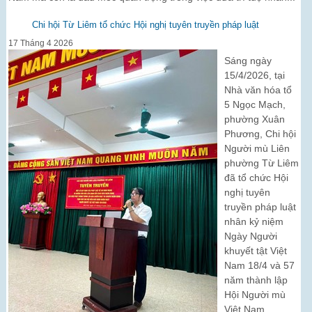
Chi hội Từ Liêm tổ chức Hội nghị tuyên truyền pháp luật
17 Tháng 4 2026
Sáng ngày
15/4/2026, tại
Nhà văn hóa tổ
5 Ngọc Mạch,
phường Xuân
Phương, Chi hội
Người mù Liên
phường Từ Liêm
đã tổ chức Hội
nghị tuyên
truyền pháp luật
nhân kỷ niệm
Ngày Người
khuyết tật Việt
Nam 18/4 và 57
năm thành lập
Hội Người mù
Việt Nam