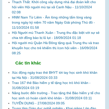
Thạch Thất: Khởi công xây dựng nhà đại đoàn kết cho
hội viên Hội người mù tại xã Canh Nậu -
11/10/2024
02:08
HNM Nam Từ Liêm - Ấm lòng những tấm lòng vàng
trong ngày kỷ niệm 70 năm Ngày Giải phóng Thủ đô -
11/10/2024 01:58
Hội Người mù Thanh Xuân - Trung thu đặc biệt với sự sẻ
chia tới đồng bào bị lũ lụt -
18/09/2024 01:18
Hội người mù Quận Hà Đông tặng quà Trung thu và trao
khuyến học cho trẻ khiếm thị /con hội viên -
16/09/2024
08:25
Các tin khác
Xúc động ngày trao thẻ BHYT tới tay học sinh khó khăn
tại Hà Nội -
31/08/2024 03:33
Trao 167 thẻ Bảo hiểm y tế tặng học trò khó khăn -
31/08/2024 03:19
Nâng bước đến trường - Trao tặng thẻ Bảo hiểm y tế cho
học sinh có hoàn cảnh khó khăn -
31/08/2024 03:11
TUYỂN DỤNG -
27/08/2024 09:05
Trung tâm Giáo dục nghề nghiệp - Khai giảng Lớp đào