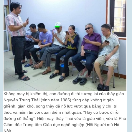
Không may bị khiếm thị, con đường đi tới tương lai của thầy giáo
Nguyễn Trung Thái (sinh năm 1985) từng gặp không ít gập
ghềnh, gian khó, song thầy đã nỗ lực vượt qua bằng ý chí, tri
thức và niềm tin với quan điểm nhất quán: “Hãy cứ bước đi rồi
đường sẽ thẳng”. Hiện nay, thầy Thái vừa là giáo viên, vừa là Phó
Giám đốc Trung tâm Giáo dục nghề nghiệp (Hội Người mù Hà
Nội)....