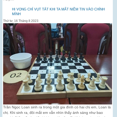
HI VỌNG CHỈ VỤT TẮT KHI TA MẤT NIỀM TIN VÀO CHÍNH
MÌNH
Thứ tư, 16 Tháng 8 2023
Trần Ngọc Loan sinh ra trong một gia đình có hai chị em, Loan là
chị. Khi sinh ra, đôi mắt em vẫn nhìn thấy ánh sáng như bao