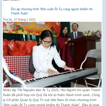
Ấm áp chương trình “Đón xuân Ất Tỵ cùng người khiếm thị
Thanh Xuân”
Thứ ba, 14 Tháng 1 2025
Nhân dịp Tết Nguyên đán Ất Tỵ 2025, Hội Người mù quận Thanh
Xuân đã phối hợp với Quỹ Xã hội từ thiện Hành trình xanh, Công
ty Cổ phần Quản lý Quỹ Trí tuệ Việt Nam tổ chức chương trình
“Đón xuân Ất Tỵ cùng người khiếm thị Thanh Xuân”. Đây là hoạt