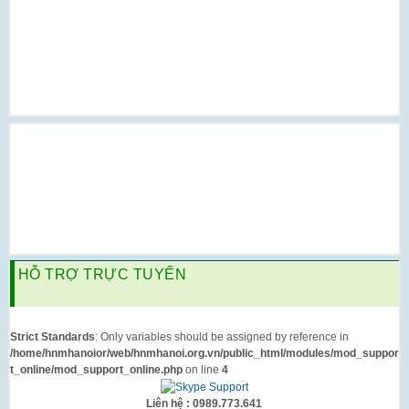
HỖ TRỢ TRỰC TUYẾN
Strict Standards
: Only variables should be assigned by reference in
/home/hnmhanoior/web/hnmhanoi.org.vn/public_html/modules/mod_suppor
t_online/mod_support_online.php
on line
4
Liên hệ : 0989.773.641