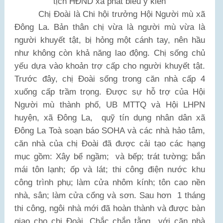
tịch HĐND xã phát biểu ý kiến
Chị Đoài là Chi hội trưởng Hội Người mù xã
Đông La. Bản thân chị vừa là người mù vừa là
người khuyết tật, bị hỏng một cánh tay, nên hầu
như không còn khả năng lao động. Chị sống chủ
yếu dựa vào khoản trợ cấp cho người khuyết tật.
Trước đây, chị Đoài sống trong căn nhà cấp 4
xuống cấp trầm trọng. Được sự hỗ trợ của Hội
Người mù thành phố, UB MTTQ và Hội LHPN
huyện, xã Đông La,
quỹ tín dụng nhân dân xã
Đông La Toà soạn báo SOHA và các nhà hảo tâm,
căn nhà của chị Đoài đã được cải tạo các hạng
mục gồm: Xây bể ngầm;
và bếp; trát tường; bắn
mái tôn lạnh; ốp và lát; thi công điện nước khu
công trình phụ; làm cửa nhôm kính; tôn cao nền
nhà, sân; làm cửa cổng và sơn. Sau hơn
1 tháng
thi công, ngôi nhà mới đã hoàn thành và được bàn
giao cho chị Đoài. Chắc chắn tằng
với căn nhà