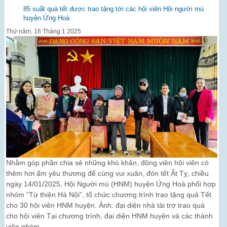
85 suất quà tết được trao tặng tới các hội viên Hội người mù
huyện Ứng Hoà
Thứ năm, 16 Tháng 1 2025
Nhằm góp phần chia sẻ những khó khăn, động viên hội viên có
thêm hơi ấm yêu thương để cùng vui xuân, đón tết Ất Tỵ, chiều
ngày 14/01/2025, Hội Người mù (HNM) huyện Ứng Hoà phối hợp
nhóm “Từ thiện Hà Nội”, tổ chức chương trình trao tặng quà Tết
cho 30 hội viên HNM huyện. Ảnh: đại diện nhà tài trợ trao quà
cho hội viên Tại chương trình, đại diện HNM huyện và các thành
viên nhóm...