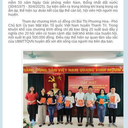
niệm 50 năm Ngày Giải phóng miền Nam, thống nhất đất nước
(30/4/1975 - 30/4/2025). Sự kiện diễn ra trong không khí trang trọng và
ấm áp, thể hiện sự đoàn kết của tập thể cán bộ, hội viên Hội người mù
huyện.
Tham dự chương trình có đồng chí Bùi Thị Phương Hoa - Phó
Chủ tịch Ủy ban Mặt trận Tổ quốc Việt Nam huyện Thanh Trì. Trong
khuôn khổ của chương trình đồng chí đã trao tặng 20 suất quà đầy ý
nghĩa cho 20 hội viên có hoàn cảnh đặc biệt khó khăn của huyện hội,
mỗi suất trị giá 500.000 đồng. Điều này thể hiện sự quan tâm sâu sắc
của UBMTTQVN huyện đối với đời sống của người mù trên địa bàn.