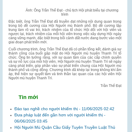
Ảnh: Ông Trần Thế Đạt - chủ tịch Hội phát biểu tại chương
trình
Đặc biệt, ông Trần Thế Đạt đã truyền đạt những nội dung quan trọng
trong bộ đề cương của Hội Người mù thành phố. Bộ đề cương tập
trung làm rõ vai trò, trách nhiệm của tổ chức Hội đối với hội viên và
ngược lại, trách nhiệm của mỗi hội viên trong việc xây dựng Hội ngày
càng vững mạnh, đặc biệt trong bối cảnh đất nước đang bước vào một
giai đoạn phát triển mới.
Cuối chương trình, ông Trần Thế Đạt đã có phần tổng kết, đánh giá sự
thành công của buổi gặp mặt do Hội Người mù huyện Thanh Trì tổ
chức. Ông tin tưởng rằng, với sự quan tâm của các cấp chính quyền
và sự nỗ lực của mỗi hội viên, Hội Người mù huyện Thanh Trì sẽ ngày
càng phát triển, góp phần vào sự phát triển chung của Hội Người mù
thành phố và cộng đồng. Chương trình đã khép lại trong không khí ấm
áp, thể hiện sự quyết tâm và tinh thần lạc quan của các hội viên Hội
Người mù huyện Thanh Trì.
Trần Thế Đạt
Tin mới
Đào tạo nghề cho người khiếm thị -
11/06/2025 02:42
Đưa pháp luật đến gần hơn với người khiếm thị -
06/06/2025 03:45
Hội Người Mù Quận Cầu Giấy Tuyên Truyền Luật Thủ