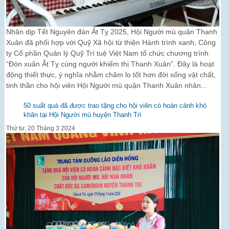
Nhân dịp Tết Nguyên đán Ất Tỵ 2025, Hội Người mù quận Thanh
Xuân đã phối hợp với Quỹ Xã hội từ thiện Hành trình xanh, Công
ty Cổ phần Quản lý Quỹ Trí tuệ Việt Nam tổ chức chương trình
“Đón xuân Ất Tỵ cùng người khiếm thị Thanh Xuân”. Đây là hoạt
động thiết thực, ý nghĩa nhằm chăm lo tốt hơn đời sống vật chất,
tinh thần cho hội viên Hội Người mù quận Thanh Xuân nhân...
50 suất quà đã được trao tặng cho hội viên có hoàn cảnh khó
khăn tại Hội Người mù huyện Thanh Trì
Thứ tư, 20 Tháng 3 2024