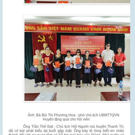
Ảnh: Bà Bủi Thị Phương Hoa - phó chủ tịch UBMTTQVN
Huyện tặng quà cho hội viên
Ông Trần Thế Đạt - Chủ tịch Hội Người mù huyện Thanh Trì,
đã có bài phát biểu tại buổi gặp mặt. Ông bày tỏ lòng biết ơn chân
thành đối với sự quan tâm và hỗ trợ quý báu của Đảng, Nhà nước và