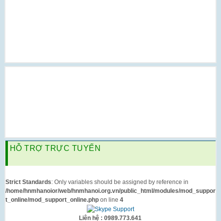
HỖ TRỢ TRỰC TUYẾN
Strict Standards
: Only variables should be assigned by reference in
/home/hnmhanoior/web/hnmhanoi.org.vn/public_html/modules/mod_suppor
t_online/mod_support_online.php
on line
4
Liên hệ : 0989.773.641