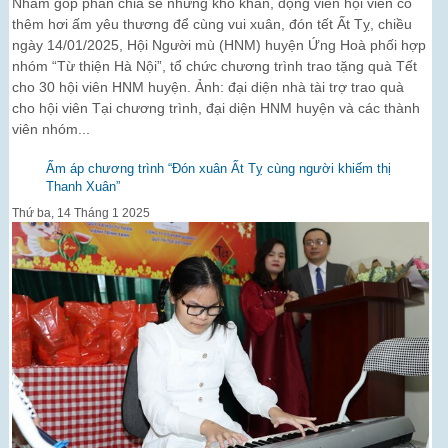
Nhằm góp phần chia sẻ những khó khăn, động viên hội viên có
thêm hơi ấm yêu thương để cùng vui xuân, đón tết Ất Tỵ, chiều
ngày 14/01/2025, Hội Người mù (HNM) huyện Ứng Hoà phối hợp
nhóm “Từ thiện Hà Nội”, tổ chức chương trình trao tặng quà Tết
cho 30 hội viên HNM huyện. Ảnh: đại diện nhà tài trợ trao quà
cho hội viên Tại chương trình, đại diện HNM huyện và các thành
viên nhóm...
Ấm áp chương trình “Đón xuân Ất Tỵ cùng người khiếm thị
Thanh Xuân”
Thứ ba, 14 Tháng 1 2025