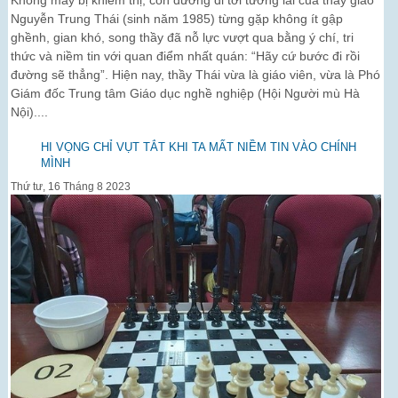
Nguyễn Trung Thái (sinh năm 1985) từng gặp không ít gập
ghềnh, gian khó, song thầy đã nỗ lực vượt qua bằng ý chí, tri
thức và niềm tin với quan điểm nhất quán: “Hãy cứ bước đi rồi
đường sẽ thẳng”. Hiện nay, thầy Thái vừa là giáo viên, vừa là Phó
Giám đốc Trung tâm Giáo dục nghề nghiệp (Hội Người mù Hà
Nội)....
HI VỌNG CHỈ VỤT TẮT KHI TA MẤT NIỀM TIN VÀO CHÍNH
MÌNH
Thứ tư, 16 Tháng 8 2023