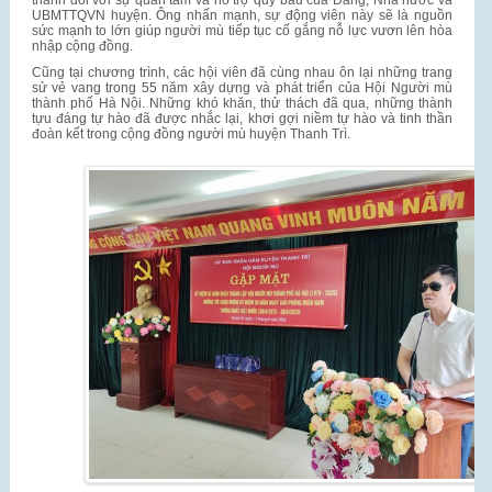
UBMTTQVN huyện. Ông nhấn mạnh, sự động viên này sẽ là nguồn
sức mạnh to lớn giúp người mù tiếp tục cố gắng nỗ lực vươn lên hòa
nhập cộng đồng.
Cũng tại chương trình, các hội viên đã cùng nhau ôn lại những trang
sử vẻ vang trong 55 năm xây dựng và phát triển của Hội Người mù
thành phố Hà Nội. Những khó khăn, thử thách đã qua, những thành
tựu đáng tự hào đã được nhắc lại, khơi gợi niềm tự hào và tinh thần
đoàn kết trong cộng đồng người mù huyện Thanh Trì.