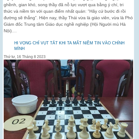
ghềnh, gian khó, song thầy đã nỗ lực vượt qua bằng ý chí, tri
thức và niềm tin với quan điểm nhất quán: “Hãy cứ bước đi rồi
đường sẽ thẳng”. Hiện nay, thầy Thái vừa là giáo viên, vừa là Phó
Giám đốc Trung tâm Giáo dục nghề nghiệp (Hội Người mù Hà
Nội)....
HI VỌNG CHỈ VỤT TẮT KHI TA MẤT NIỀM TIN VÀO CHÍNH
MÌNH
Thứ tư, 16 Tháng 8 2023