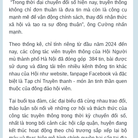
“Trong thời đại chuyển đổi số hiện nay, truyền thông
không chỉ đơn thuần là đưa tin mà còn là công cụ
mạnh mẽ để vận động chính sách, thay đổi nhận thức
xã hội và tạo ra sự đồng thuận”, ông Cường nhấn
mạnh.
Theo thống kê, chỉ tính riêng từ đầu năm 2024 đến
nay, các cộng tác viên truyền thông của Hội Người
mù thành phố Hà Nội đã đóng góp 384 tin, bài được
sử dụng và đăng tải trên nhiều kênh thông tin khác
nhau của Hội như website, fanpage Facebook và đặc
biệt là Tạp chí Truyền thanh - món ăn tinh thần quen
thuộc của đông đảo hội viên.
Tại buổi tọa đàm, các đại biểu đã cùng nhau trao đổi,
thảo luận sôi nổi về những cơ hội và thách thức của
công tác truyền thông trong thời kỳ chuyển đổi số,
nhất là trong bối cảnh các hội cấp quận, huyện đang
kết thúc hoạt động theo chủ trương sắp xếp lại bộ
máy và thực hiện mô hình chính quyền hai cấp tại địa