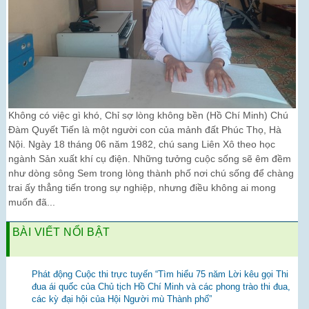
Không có việc gì khó, Chỉ sợ lòng không bền (Hồ Chí Minh) Chú
Đàm Quyết Tiến là một người con của mảnh đất Phúc Thọ, Hà
Nội. Ngày 18 tháng 06 năm 1982, chú sang Liên Xô theo học
ngành Sản xuất khí cụ điện. Những tưởng cuộc sống sẽ êm đềm
như dòng sông Sem trong lòng thành phố nơi chú sống để chàng
trai ấy thẳng tiến trong sự nghiệp, nhưng điều không ai mong
muốn đã...
BÀI VIẾT NỔI BẬT
Phát động Cuộc thi trực tuyến “Tìm hiểu 75 năm Lời kêu gọi Thi
đua ái quốc của Chủ tịch Hồ Chí Minh và các phong trào thi đua,
các kỳ đại hội của Hội Người mù Thành phố”