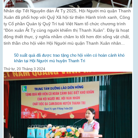
Nhân dịp Tết Nguyên đán Ất Tỵ 2025, Hội Người mù quận Thanh
Xuân đã phối hợp với Quỹ Xã hội từ thiện Hành trình xanh, Công
ty Cổ phần Quản lý Quỹ Trí tuệ Việt Nam tổ chức chương trình
“Đón xuân Ất Tỵ cùng người khiếm thị Thanh Xuân”. Đây là hoạt
động thiết thực, ý nghĩa nhằm chăm lo tốt hơn đời sống vật chất,
tinh thần cho hội viên Hội Người mù quận Thanh Xuân nhân...
50 suất quà đã được trao tặng cho hội viên có hoàn cảnh khó
khăn tại Hội Người mù huyện Thanh Trì
Thứ tư, 20 Tháng 3 2024