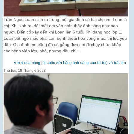
Trần Ngọc Loan sinh ra trong một gia đình có hai chị em, Loan là
chị. Khi sinh ra, đôi mắt em vẫn nhìn thấy ánh sáng như bao
người. Biến cố xảy đến khi Loan lên 6 tuổi. Khi đang học lớp 1,
Loan bất ngờ mắc phải căn bệnh thoái hóa võng mạc, thị lực yếu
dần. Gia đình em cũng đã cố gắng đưa em đi chạy chữa khắp
các bệnh viện lớn, nhỏ, nhưng đều chỉ...
Vượt qua bóng tối cuộc đời bằng ánh sáng của trí tuệ và trái tim
Thứ hai, 19 Tháng 6 2023