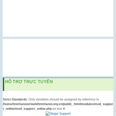
HỖ TRỢ TRỰC TUYẾN
Strict Standards
: Only variables should be assigned by reference in
/home/hnmhanoior/web/hnmhanoi.org.vn/public_html/modules/mod_suppor
t_online/mod_support_online.php
on line
4