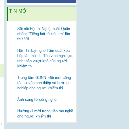
TIN MỚI
Sôi nổi Hội thi Nghệ thuật Quần
chúng “Tiếng hát từ trái tim” lần
thứ VII
Hội Thi Tay nghề Tẩm quất xoa
bóp lần thứ II - Tôn vinh nghị lực,
tinh thần vượt khó của người
khiếm thị
Trung tâm GDNN: Đổi mới công
tác tư vấn can thiệp và hướng
nghiệp cho người khiếm thị
n
Ánh sáng từ công nghệ
Hướng đi mới trong đào tạo nghề
cho người khiếm thị
u