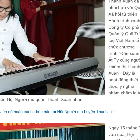
Thanh Xuân đã
phối hợp với Q
Xã hội từ thiện
Hành trình xanh
Công ty Cổ phầ
Quản lý Quỹ Trí
tuệ Việt Nam tổ
chức chương
trình “Đón xuân
Ất Tỵ cùng ngư
khiếm thị Than
Xuân”. Đây là
hoạt động thiết
thực, ý nghĩa
nhằm chăm lo t
 viên Hội Người mù quận Thanh Xuân nhân...
 viên có hoàn cảnh khó khăn tại Hội Người mù huyện Thanh Trì
Ngày 15 tháng 
vừa qua, Hội