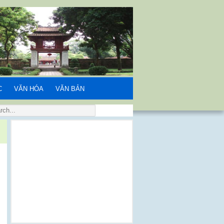
C
VĂN HÓA
VĂN BẢN