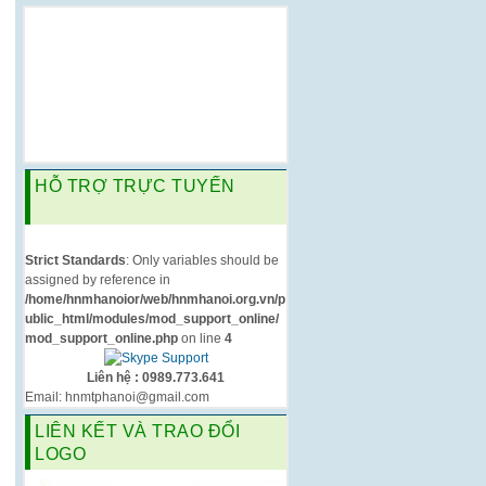
HỖ TRỢ TRỰC TUYẾN
Strict Standards
: Only variables should be
assigned by reference in
/home/hnmhanoior/web/hnmhanoi.org.vn/p
ublic_html/modules/mod_support_online/
mod_support_online.php
on line
4
Liên hệ : 0989.773.641
Email: hnmtphanoi@gmail.com
LIÊN KẾT VÀ TRAO ĐỔI
LOGO