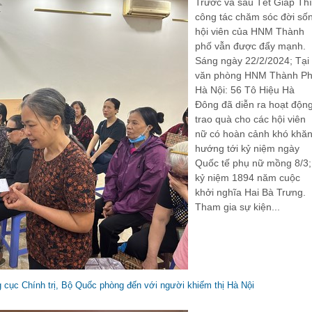
Trước và sau Tết Giáp Th
công tác chăm sóc đời số
hội viên của HNM Thành
phố vẫn được đẩy mạnh.
Sáng ngày 22/2/2024; Tại
văn phòng HNM Thành P
Hà Nội: 56 Tô Hiệu Hà
Đông đã diễn ra hoạt độn
trao quà cho các hội viên
nữ có hoàn cảnh khó khă
hướng tới kỷ niệm ngày
Quốc tế phụ nữ mồng 8/3;
kỷ niệm 1894 năm cuộc
khởi nghĩa Hai Bà Trưng.
Tham gia sự kiện...
 cục Chính trị, Bộ Quốc phòng đến với người khiếm thị Hà Nội