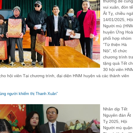
thương để cùng
vui xuân, đón tế
Ất Tỵ, chiều ng
14/01/2025, Hội
Người mù (HN
huyện Ứng Hoà
phối hợp nhóm
“Từ thiện Hà
Nội”, tổ chức
chương trình tr
tặng quà Tết c
30 hội viên HN
 cho hội viên Tại chương trình, đại diện HNM huyện và các thành viên
ùng người khiếm thị Thanh Xuân”
Nhân dịp Tết
Nguyên đán Ất
Tỵ 2025, Hội
Người mù quận