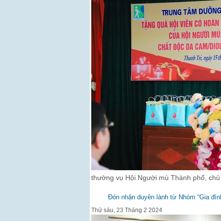
thường vụ Hội Người mù Thành phố, chủ 
Đón nhận duyên lành từ Nhóm “Gia đình
Thứ sáu, 23 Tháng 2 2024