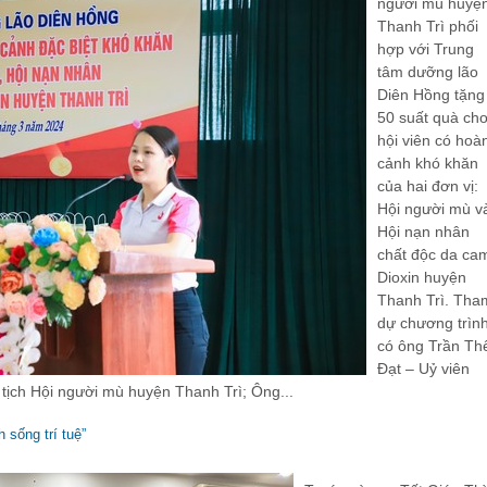
người mù huyệ
Thanh Trì phối
hợp với Trung
tâm dưỡng lão
Diên Hồng tặng
50 suất quà ch
hội viên có hoà
cảnh khó khăn
của hai đơn vị:
Hội người mù v
Hội nạn nhân
chất độc da ca
Dioxin huyện
Thanh Trì. Tha
dự chương trìn
có ông Trần Th
Đạt – Uỷ viên
tịch Hội người mù huyện Thanh Trì; Ông...
 sống trí tuệ”