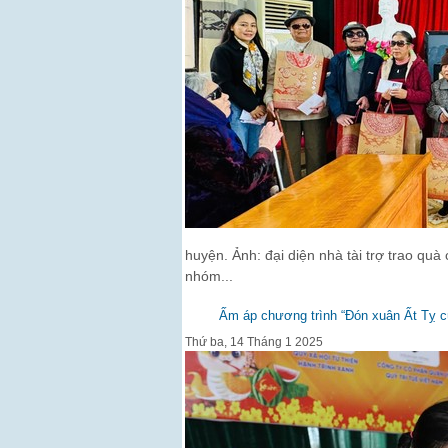
huyện. Ảnh: đại diện nhà tài trợ trao quà
nhóm...
Ấm áp chương trình “Đón xuân Ất Tỵ c
Thứ ba, 14 Tháng 1 2025