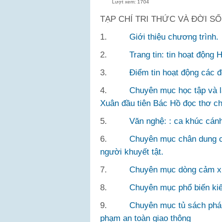
Lượt xem: 1704
TẠP CHÍ TRI THỨC VÀ ĐỜI S
1.
Giới thiệu chương trình.
2.
Trang tin: tin hoạt động
3.
Điểm tin hoạt động các đ
4.
Chuyên mục học tập và l
Xuân đầu tiên Bác Hồ đọc thơ ch
5.
Văn nghệ: : ca khúc cán
6.
Chuyên mục chân dung cán
người khuyết tật.
7.
Chuyên mục dòng cảm xú
8.
Chuyên mục phổ biến ki
9.
Chuyên mục tủ sách pháp
phạm an toàn giao thông