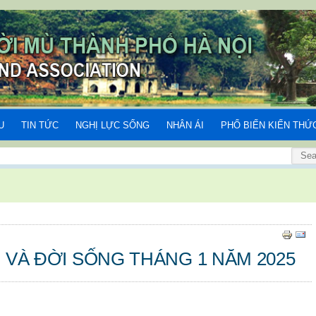
U
TIN TỨC
NGHỊ LỰC SỐNG
NHÂN ÁI
PHỔ BIẾN KIẾN THỨ
C VÀ ĐỜI SỐNG THÁNG 1 NĂM 2025