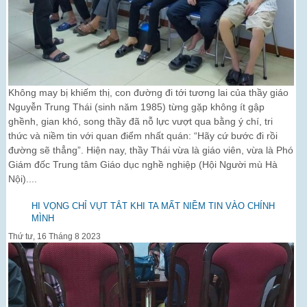
Không may bị khiếm thị, con đường đi tới tương lai của thầy giáo
Nguyễn Trung Thái (sinh năm 1985) từng gặp không ít gập
ghềnh, gian khó, song thầy đã nỗ lực vượt qua bằng ý chí, tri
thức và niềm tin với quan điểm nhất quán: “Hãy cứ bước đi rồi
đường sẽ thẳng”. Hiện nay, thầy Thái vừa là giáo viên, vừa là Phó
Giám đốc Trung tâm Giáo dục nghề nghiệp (Hội Người mù Hà
Nội)....
HI VỌNG CHỈ VỤT TẮT KHI TA MẤT NIỀM TIN VÀO CHÍNH
MÌNH
Thứ tư, 16 Tháng 8 2023