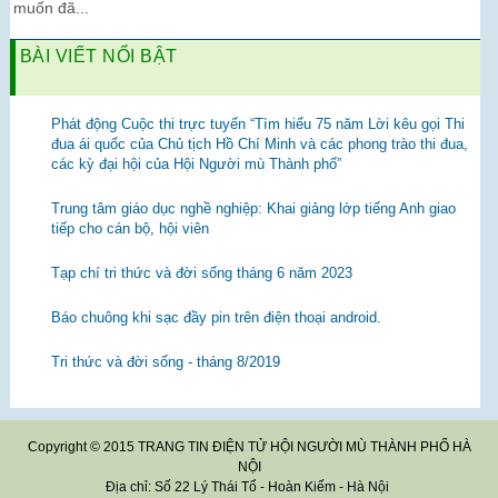
muốn đã...
BÀI VIẾT NỔI BẬT
Phát động Cuộc thi trực tuyến “Tìm hiểu 75 năm Lời kêu gọi Thi
đua ái quốc của Chủ tịch Hồ Chí Minh và các phong trào thi đua,
các kỳ đại hội của Hội Người mù Thành phố”
Trung tâm giáo dục nghề nghiệp: Khai giảng lớp tiếng Anh giao
tiếp cho cán bộ, hội viên
Tạp chí tri thức và đời sống tháng 6 năm 2023
Báo chuông khi sạc đầy pin trên điện thoại android.
Tri thức và đời sống - tháng 8/2019
Copyright © 2015 TRANG TIN ĐIỆN TỬ HỘI NGƯỜI MÙ THÀNH PHỐ HÀ
NỘI
Địa chỉ: Số 22 Lý Thái Tổ - Hoàn Kiếm - Hà Nội