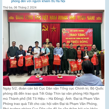
phòng đến với người khiếm thị Hà Nội
Thứ ba, 06 Tháng 2 2024
Ngày 5/2, đoàn cán bộ Cục Dân vận Tổng cục Chính trị, Bộ Quốc
phòng đã đến trao quà Tết Giáp Thìn tại văn phòng Hội Người
mù Thành phố (56 Tô Hiệu – Hà Đông). Ảnh: Đại tá Phạm Văn
Phóng trao quà Tết cho các hội viên Đại tá Phạm Văn Phóng,
Phó trưởng phòng Cục Dân vận đã ân cần thăm hỏi sức khỏe,