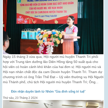
Ngày 15 tháng 3 vừa qua, Hội người mù huyện Thanh Trì phối
hợp với Trung tâm dưỡng lão Diên Hồng tặng 50 suất quà cho
hội viên có hoàn cảnh khó khăn của hai đơn vị: Hội người mù và
Hội nạn nhân chất độc da cam Dioxin huyện Thanh Trì. Tham dự
chương trình có ông Trần Thế Đạt – Uỷ viên thường vụ Hội Người
mù Thành phố, chủ tịch Hội người mù huyện Thanh Trì; Ông...
Đón nhận duyên lành từ Nhóm “Gia đình sống trí tuệ”
Thứ sáu, 23 Tháng 2 2024