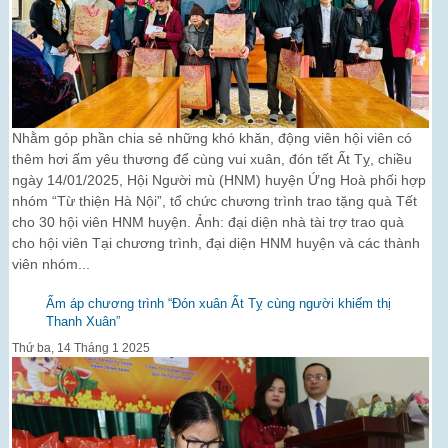
Nhằm góp phần chia sẻ những khó khăn, động viên hội viên có
thêm hơi ấm yêu thương để cùng vui xuân, đón tết Ất Tỵ, chiều
ngày 14/01/2025, Hội Người mù (HNM) huyện Ứng Hoà phối hợp
nhóm “Từ thiện Hà Nội”, tổ chức chương trình trao tặng quà Tết
cho 30 hội viên HNM huyện. Ảnh: đại diện nhà tài trợ trao quà
cho hội viên Tại chương trình, đại diện HNM huyện và các thành
viên nhóm...
Ấm áp chương trình “Đón xuân Ất Tỵ cùng người khiếm thị
Thanh Xuân”
Thứ ba, 14 Tháng 1 2025