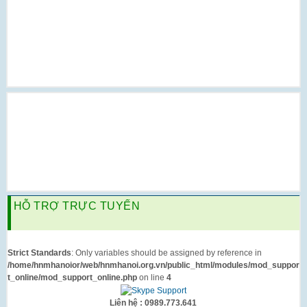
HỖ TRỢ TRỰC TUYẾN
Strict Standards
: Only variables should be assigned by reference in
/home/hnmhanoior/web/hnmhanoi.org.vn/public_html/modules/mod_suppor
t_online/mod_support_online.php
on line
4
Liên hệ : 0989.773.641