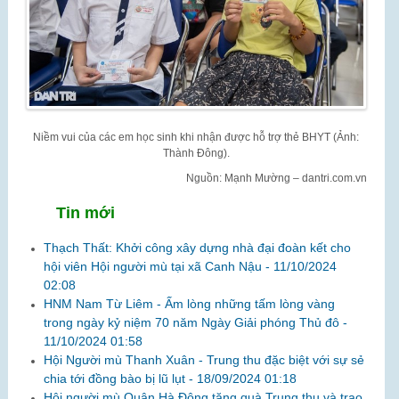
Niềm vui của các em học sinh khi nhận được hỗ trợ thẻ BHYT (Ảnh:
Thành Đông).
Nguồn: Mạnh Mường – dantri.com.vn
Tin mới
Thạch Thất: Khởi công xây dựng nhà đại đoàn kết cho
hội viên Hội người mù tại xã Canh Nậu -
11/10/2024
02:08
HNM Nam Từ Liêm - Ấm lòng những tấm lòng vàng
trong ngày kỷ niệm 70 năm Ngày Giải phóng Thủ đô -
11/10/2024 01:58
Hội Người mù Thanh Xuân - Trung thu đặc biệt với sự sẻ
chia tới đồng bào bị lũ lụt -
18/09/2024 01:18
Hội người mù Quận Hà Đông tặng quà Trung thu và trao