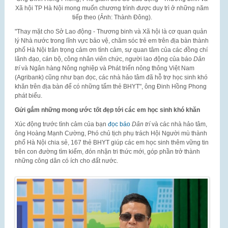
Xã hội TP Hà Nội mong muốn chương trình được duy trì ở những năm
tiếp theo (Ảnh: Thành Đông).
"Thay mặt cho Sở Lao động - Thương binh và Xã hội là cơ quan quản
lý Nhà nước trong lĩnh vực bảo vệ, chăm sóc trẻ em trên địa bàn thành
phố Hà Nội trân trọng cảm ơn tình cảm, sự quan tâm của các đồng chí
lãnh đạo, cán bộ, công nhân viên chức, người lao động của báo
Dân
trí
và Ngân hàng Nông nghiệp và Phát triển nông thông Việt Nam
(Agribank) cũng như bạn đọc, các nhà hảo tâm đã hỗ trợ học sinh khó
khăn trên địa bàn để có những tấm thẻ BHYT", ông Đinh Hồng Phong
phát biểu.
Gửi gắm những mong ước tốt đẹp tới các em học sinh khó khăn
Xúc động trước tình cảm của bạn
đọc báo
Dân trí
và các nhà hảo tâm,
ông Hoàng Mạnh Cường, Phó chủ tịch phụ trách Hội Người mù thành
phố Hà Nội chia sẻ, 167 thẻ BHYT giúp các em học sinh thêm vững tin
trên con đường tìm kiếm, đón nhận tri thức mới, góp phần trở thành
những công dân có ích cho đất nước.