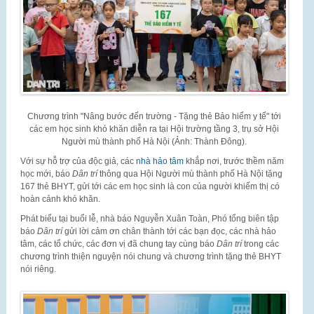
Chương trình "Nâng bước đến trường - Tặng thẻ Bảo hiểm y tế" tới
các em học sinh khó khăn diễn ra tại Hội trường tầng 3, trụ sở Hội
Người mù thành phố Hà Nội (Ảnh: Thành Đông).
Với sự hỗ trợ của độc giả, các
nhà hảo tâm
khắp nơi, trước thềm năm
học mới, báo
Dân trí
thông qua Hội Người mù thành phố Hà Nội tặng
167 thẻ BHYT, gửi tới các em học sinh là con của người khiếm thị có
hoàn cảnh khó khăn.
Phát biểu tại buổi lễ, nhà báo Nguyễn Xuân Toàn, Phó tổng biên tập
báo
Dân trí
gửi lời cảm ơn chân thành tới các bạn đọc, các nhà hảo
tâm, các tổ chức, các đơn vị đã chung tay cùng báo
Dân trí
trong các
chương trình thiện nguyện nói chung và chương trình tặng thẻ BHYT
nói riêng.