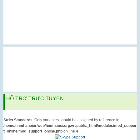
HỖ TRỢ TRỰC TUYẾN
Strict Standards
: Only variables should be assigned by reference in
/home/hnmhanoior/web/hnmhanoi.org.vn/public_html/modules/mod_suppor
t_online/mod_support_online.php
on line
4