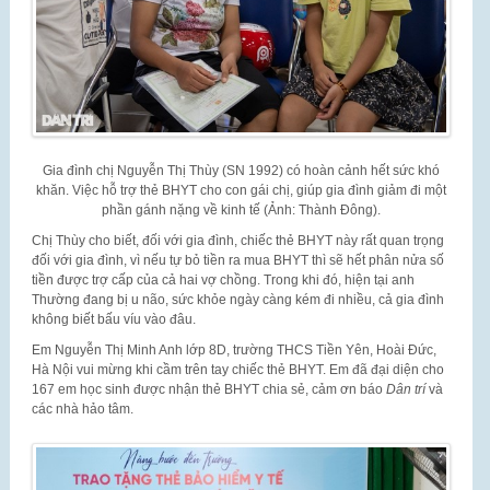
Gia đình chị Nguyễn Thị Thùy (SN 1992) có hoàn cảnh hết sức khó
khăn. Việc hỗ trợ thẻ BHYT cho con gái chị, giúp gia đình giảm đi một
phần gánh nặng về kinh tế (Ảnh: Thành Đông).
Chị Thùy cho biết, đối với gia đình, chiếc thẻ BHYT này rất quan trọng
đối với gia đình, vì nếu tự bỏ tiền ra mua BHYT thì sẽ hết phân nửa số
tiền được trợ cấp của cả hai vợ chồng. Trong khi đó, hiện tại anh
Thường đang bị u não, sức khỏe ngày càng kém đi nhiều, cả gia đình
không biết bấu víu vào đâu.
Em Nguyễn Thị Minh Anh lớp 8D, trường THCS Tiền Yên, Hoài Đức,
Hà Nội vui mừng khi cầm trên tay chiếc thẻ BHYT. Em đã đại diện cho
167 em học sinh được nhận thẻ BHYT chia sẻ, cảm ơn báo
Dân trí
và
các nhà hảo tâm.