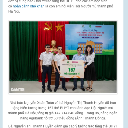
đơn vị cùng báo
Dân trí
trao tặng thẻ BHYT cho các em học sinh
có
hoàn cảnh khó khăn
là con em hội viên Hội Người mù thành phố
Hà Nội.
Nhà báo Nguyễn Xuân Toàn và bà Nguyễn Thị Thanh Huyền đã trao
tặng biển tượng trưng 167 thẻ BHYT cho lãnh đạo Hội Người mù
thành phố Hà Nội, tổng trị giá 147.714.840 đồng. Trong đó, riêng ngân
hàng Agribank hỗ trợ 50 triệu đồng (Ảnh: Thành Đông).
Bà Nguyễn Thị Thanh Huyền đánh giá cao ý tưởng trao tặng thẻ BHYT