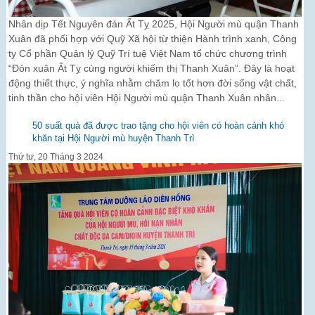
Nhân dịp Tết Nguyên đán Ất Tỵ 2025, Hội Người mù quận Thanh
Xuân đã phối hợp với Quỹ Xã hội từ thiện Hành trình xanh, Công
ty Cổ phần Quản lý Quỹ Trí tuệ Việt Nam tổ chức chương trình
“Đón xuân Ất Tỵ cùng người khiếm thị Thanh Xuân”. Đây là hoạt
động thiết thực, ý nghĩa nhằm chăm lo tốt hơn đời sống vật chất,
tinh thần cho hội viên Hội Người mù quận Thanh Xuân nhân...
50 suất quà đã được trao tặng cho hội viên có hoàn cảnh khó
khăn tại Hội Người mù huyện Thanh Trì
Thứ tư, 20 Tháng 3 2024