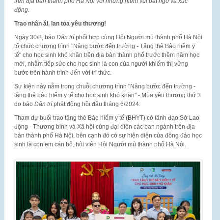
trên địa bàn thành phố Hà Nội với những niềm vui bất ngờ và xúc
động.
Trao nhân ái, lan tỏa yêu thương!
Ngày 30/8, báo
Dân trí
phối hợp cùng Hội Người mù thành phố Hà Nội
tổ chức chương trình "Nâng bước đến trường - Tặng thẻ Bảo hiểm y
tế" cho học sinh khó khăn trên địa bàn thành phố trước thềm năm học
mới, nhằm tiếp sức cho học sinh là con của người khiếm thị vững
bước trên hành trình đến với tri thức.
Sự kiện này nằm trong chuỗi chương trình "Nâng bước đến trường -
tặng thẻ bảo hiểm y tế cho học sinh khó khăn" - Mùa yêu thương thứ 3
do báo
Dân trí
phát động hồi đầu tháng 6/2024.
Tham dự buổi trao tặng thẻ Bảo hiểm y tế (BHYT) có lãnh đạo Sở Lao
động - Thương binh và Xã hội cùng đại diện các ban ngành trên địa
bàn thành phố Hà Nội, bên cạnh đó có sự hiện diện của đông đảo học
sinh là con em cán bộ, hội viên Hội Người mù thành phố Hà Nội.