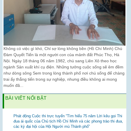
Không có việc gì khó, Chỉ sợ lòng không bền (Hồ Chí Minh) Chú
Đàm Quyết Tiến là một người con của mảnh đất Phúc Thọ, Hà
Nội. Ngày 18 tháng 06 năm 1982, chú sang Liên Xô theo học
ngành Sản xuất khí cụ điện. Những tưởng cuộc sống sẽ êm đềm
như dòng sông Sem trong lòng thành phố nơi chú sống để chàng
trai ấy thẳng tiến trong sự nghiệp, nhưng điều không ai mong
muốn đã...
BÀI VIẾT NỔI BẬT
Phát động Cuộc thi trực tuyến “Tìm hiểu 75 năm Lời kêu gọi Thi
đua ái quốc của Chủ tịch Hồ Chí Minh và các phong trào thi đua,
các kỳ đại hội của Hội Người mù Thành phố”