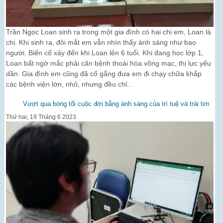
Trần Ngọc Loan sinh ra trong một gia đình có hai chị em, Loan là
chị. Khi sinh ra, đôi mắt em vẫn nhìn thấy ánh sáng như bao
người. Biến cố xảy đến khi Loan lên 6 tuổi. Khi đang học lớp 1,
Loan bất ngờ mắc phải căn bệnh thoái hóa võng mạc, thị lực yếu
dần. Gia đình em cũng đã cố gắng đưa em đi chạy chữa khắp
các bệnh viện lớn, nhỏ, nhưng đều chỉ...
Vượt qua bóng tối cuộc đời bằng ánh sáng của trí tuệ và trái tim
Thứ hai, 19 Tháng 6 2023