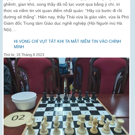
ghềnh, gian khó, song thầy đã nỗ lực vượt qua bằng ý chí, tri
thức và niềm tin với quan điểm nhất quán: “Hãy cứ bước đi rồi
đường sẽ thẳng”. Hiện nay, thầy Thái vừa là giáo viên, vừa là Phó
Giám đốc Trung tâm Giáo dục nghề nghiệp (Hội Người mù Hà
Nội)....
HI VỌNG CHỈ VỤT TẮT KHI TA MẤT NIỀM TIN VÀO CHÍNH
MÌNH
Thứ tư, 16 Tháng 8 2023