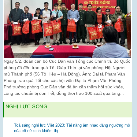
Ngày 5/2, đoàn cán bộ Cục Dân vận Tổng cục Chính trị, Bộ Quốc
phòng đã đến trao quà Tết Giáp Thìn tại văn phòng Hội Người
mù Thành phố (56 Tô Hiệu – Hà Đông). Ảnh: Đại tá Phạm Văn
Phóng trao quà Tết cho các hội viên Đại tá Phạm Văn Phóng,
Phó trưởng phòng Cục Dân vận đã ân cần thăm hỏi sức khỏe,
công tác chuẩn bị đón Tết, đồng thời trao 100 suất quà tặng...
NGHỊ LỰC SỐNG
Toả sáng nghị lực Việt 2023: Tài năng âm nhạc đáng ngưỡng mộ
của cô nữ sinh khiếm thị